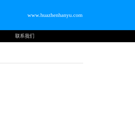
www.huazhenhanyu.com
联系我们